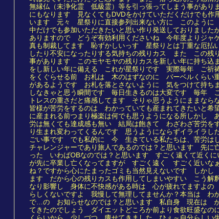
無縁仏（未浄化霊 低級霊）等を引っ張ってしまう事があり
にもなります 見なくてもDVDをかけていただくだけでも作
います 元々 星祭りに直接参列出来ない方に このように
中だけでも参加いただきたいと思い作り発送しておりました
ありますので どうぞ有効利用くださいね 今年度よりジャ
真も制裁してます 恥ずかしいっす 星祭りとは丁重な厄払
したり不安になったりする気持ちの残りカス また この残
事があります このモヤモヤの残りカスを新しい年に持ち込
をし新しい年に備える これが星祭りです 実際毎年 ご祈
をくぐらせる前 お札は 木のはずなのに バーベルくらい
があるようです お札を落とさないように 気をつけて持ち
しなきゃと思う瞬間です 毎日生きるのは大変です 毎年 
トレスの重さだと痛感してます そりゃ思うようにままなら
皆様が苦労をするのは わかっていても産まれてきたいと希
に産まれる前つまり極楽は何でも思うようになる所しかし 
労は無くても達成感も無い 結局は飽きて わざわざ苦労を
り生まれ変わってくるんです 思うようにならずイライラし
ごい事です でも私的に 今 生きている私たちは、苦労は
チャレンジャーであり旅人であるのでは？と思います 先に
った いわばOBなのでは？と思います すごく遠くて近くに
が先に卒業し亡くなってますが すごく遠く すごく近いな
ね？ですから心にたまったゴミも当然見えないです しかし
ます だから心の残りカスも作用してしまいやすい こう解
なり影響し 身体に不快感がある時は 心が疲れてますよの
らしくないですよ 我慢して無理してませんか？本当は わ
で…の お知らせなのでは？と思います 私自身 現在は 
てきたのでしょう ダイエットどころか前より食欲旺盛なの
くらいから 少しづつ 痩せてきました…ひぇ～自分らしい