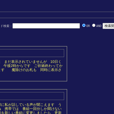
ード検索：
OR
AND
りは まだ表示されていませんが 10日く
 午後2時からです ご祈祷終わってか
ます 魔除けのお札も 同時に表示さ
際に私が話している声が聞こえます う
いね 携帯では 番組一回分しか聞けない
組を新しい番組に変更しましたら 更新