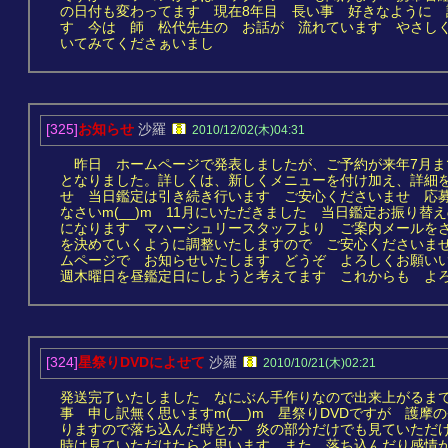
の日付も変わってます 現在8年目 長い事 好きなように
す 今は 師 松代先生の お話が 流れています やさし
いてみてくださぁいまし
[325]
お知らせ
沙羅
2010/12/02(木)04:31
昨日 ホームページで発表しましたが、ご予約が来年7月ま
となりました。詳しくは、新しくメニューを付け加え、詳細
せ 当日鑑定は引き続き行います ご安心くださいませ 応
なさいm(__)m 11月にいただきました 当日鑑定お振り
になります マハーシュリースタッフより ご案内メールを
を決めていくように調整いたしますので ご安心くださいま
ムページで お知らせいたします どうぞ よろしくお願い
週木曜日を昼鑑定日にしようと考えてます これからも よろし
[324]
星祭りDVDによせて
沙羅
2010/10/21(木)02:21
発送完了いたしました なにぶん手作りなので出来上がるま
事 申し訳無く思いますm(__)m 星祭りDVDですが 護
りますので落ち込んだ時とか 炎の部分だけでも見ていただ
時は見ていただけたらと思います また 落ち込んだり感情