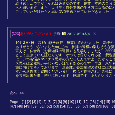
繰り返し…ですが それは必然なのです 是非 本来の自分
らと思います また より早く自分本来の生き方になるのに
ごしていただけたらと思いDVD発送させていただきました
[323]
ありがとございます
沙羅
2010/10/21(木)01:00
10月3日4日 高野山修学旅行 無事に終わりました 皆様
ありがとうございましたm(__)m 参拝の皆様の楽しそうな
言えば 仏舎利（お釈迦様の遺骨）も見学しましたが 250
として生きていた証なんです かつては悟りられる前 釈迦
は いつも悩みマイナス思考の方だったんですよ だからこ
ス思考は全然悪い事じゃない証でもあるのです 早速 来年
施に向けて考えております 遠距離が参加希望の皆様には大
すから遠慮無く質問くださいませ 後ほど参拝された皆様に
を共有出来た事 誇りに思います 感謝です ありがとうござい
次へ...>>
Page：[
1
] [
2
] [
3
] [
4
] [
5
] [
6
] [
7
] [
8
] [
9
] [
10
] [
11
] [
12
] [
13
] [
14
] [
15
]
1
[
47
] [
48
] [
49
] [
50
] [
51
] [
52
] [
53
] [
54
] [
55
] [
56
] [
57
] [
58
] [
59
] [
60
] [
6