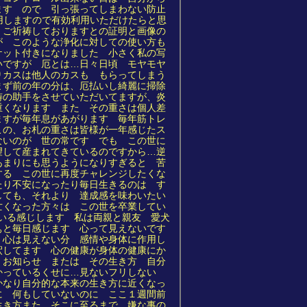
ます ので 引っ張ってしまわない防止
用しますので有効利用いただけたらと思
 ご祈祷しておりますとの証明と画像の
が このような浄化に対しての使い方も
ケット付きになりました 小さく私の写
いですが 厄とは…日々日頃 モヤモヤ
りカスは他人のカスも もらってしまう
まず前の年の分は、厄払いし綺麗に掃除
祷の助手をさせていただいてますが、炎
重くなります また その重さは個人差
ますが毎年息があがります 毎年筋トレ
この、お札の重さは皆様が一年感じたス
ないのが 世の常です でも この世に
望して産まれてきているのですから…逆
あまりにも思うようになりすぎると 苦
する この世に再度チャレンジしたくな
たり不安になったり毎日生きるのは す
しても、それより 達成感を味わいたい
亡くなった方々は この世を卒業してい
いる感じします 私は両親と親友 愛犬
ぁと毎日感じます 心って見えないです
 心は見えない分 感情や身体に作用し
釈してます 心の健康が身体の健康にか
 お知らせ または その生き方 自分
かっているくせに…見ないフリしない
かなり自分的な本来の生き方に近くなっ
に 何もしていないのに ここ１週間前
生き方また そこに至るまで 嫌な事の