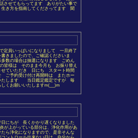
 話させてもらってます ありがたい事で
く生き方を指南してくださってます 聞
で定員いっぱいになりまして 一旦終了
を書きましたので、ご確認くださいま
募多数の場合は抽選になります ごめん
替えの皆様は そのまま今月も お振り替え
させていただき 日にち スタート時間
せ ご予約受け付け再開時は またホー
いたします 当日鑑定鑑定ですが 毎
くお願いいたしますm(__)m
で日にちが 長くかかり遅くなりました
摩の炎が上がっている部分は、浄化作用があ
けたら浄化になりますので、是非そんな
がコントロール出来ない日は 自分から