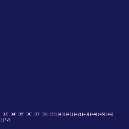
] [
33
] [
34
] [
35
] [
36
] [
37
] [
38
] [
39
] [
40
] [
41
] [
42
] [
43
] [
44
] [
45
] [
46
]
7
] [
78
]