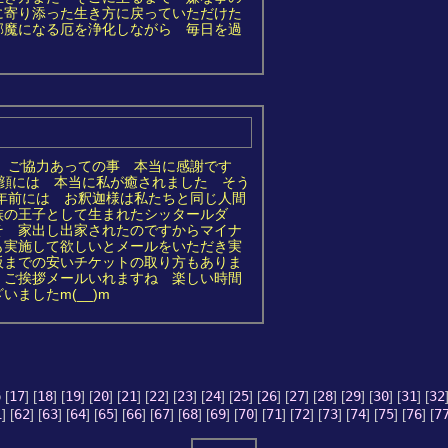
に寄り添った生き方に戻っていただけた
邪魔になる厄を浄化しながら 毎日を過
の ご協力あっての事 本当に感謝です
笑顔には 本当に私が癒されました そう
0年前には お釈迦様は私たちと同じ人間
族の王子として生まれたシッタールダ
そ 家出し出家されたのですからマイナ
も実施して欲しいとメールをいただき実
阪までの安いチケットの取り方もありま
 ご挨拶メールいれますね 楽しい時間
ましたm(__)m
6
[
17
] [
18
] [
19
] [
20
] [
21
] [
22
] [
23
] [
24
] [
25
] [
26
] [
27
] [
28
] [
29
] [
30
] [
31
] [
32
1
] [
62
] [
63
] [
64
] [
65
] [
66
] [
67
] [
68
] [
69
] [
70
] [
71
] [
72
] [
73
] [
74
] [
75
] [
76
] [
7