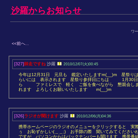
沙羅からお知らせ
ワ
<<前へ...
[327]
師走ですね
沙羅
2010/12/07(火)00:45
今年は12月31日 元旦も 鑑定いたしますm(__)m 星祭
らいには 表示されます 星祭り参拝日にちは 1月30日
ら ファミレスで 軽く ご飯を食べながら 懇親会し
れます よろしくお願いいたします m(__)m
[326]
ラジオが聞けます
沙羅
2010/12/06(月)04:36
携帯ホームページのラジオのメニューをクリックすると 実
ぅ お恥ずかしい(＿＿;) お手隙の際 聞いてみてくださ
ですが パソコンからはバックナンバーも聞けます 携帯番