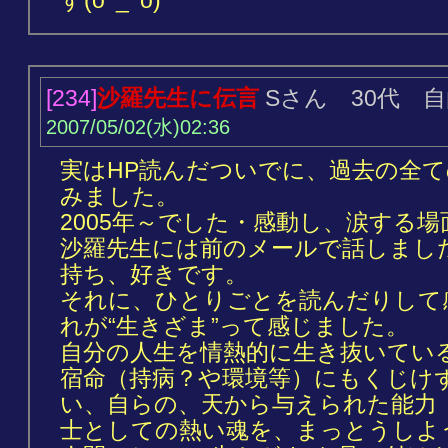
す(o^_^o)
[234]
沙羅先生に伝言
Sさん 30代 
2007/05/02(水)02:36
実はHP読んだついでに、過去の全
みました。
2005年～でした・感動し、涙する
沙羅先生には前のメールで話しまし
持ち、好きです。
それに、ひとりごとを読んだりして
れが“生きざま”って感じました。
自分の人生を情熱的に生き抜いてい
宿命（持病？や環境等）にもくじけ
い、自らの、天から与えられた能力
士としての熱い魂を、まっとうしよ