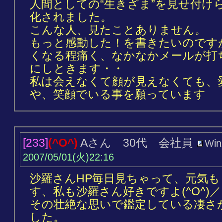
人間としての“生きざま”を見せ付け
化されました。
こんな人、見たことありません。
もっと感動した！を書きたいのです
くなる程痛く、なかなかメールが打
にしときます・・
私は会えなくて顔が見えなくても、
や、笑顔でいる事を願っています
[233]
(^O^)
Aさん 30代 会社員
Win
2007/05/01(火)22:16
沙羅さんHP毎日見ちゃって、元気
す、私も沙羅さん好きですよ(^O^)／
その壮絶な思いで鑑定している凄さ
した。