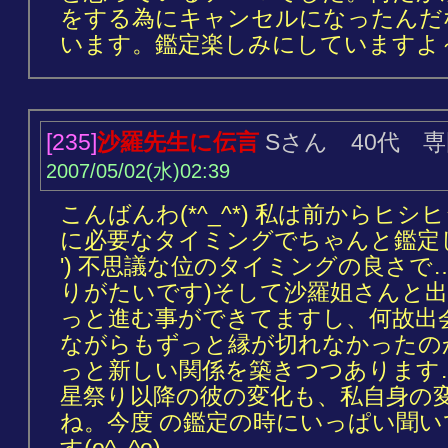
をする為にキャンセルになったんだ
います。鑑定楽しみにしていますよ～＼
[235]
沙羅先生に伝言
Sさん 40代 
2007/05/02(水)02:39
こんばんわ(*^_^*) 私は前からヒ
に必要なタイミングでちゃんと鑑定し
') 不思議な位のタイミングの良さで
りがたいです)そして沙羅姐さんと
っと進む事ができてますし、何故出
ながらもずっと縁が切れなかったのか
っと新しい関係を築きつつあります… 感
星祭り以降の彼の変化も、私自身の
ね。今度 の鑑定の時にいっぱい聞