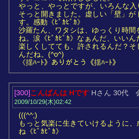
やっと、やっとですが、いろんな入
そっと開きました。虚しい「壁」が
す。感動《ﾋﾟｶﾋﾟｶ》
沙羅たん、ワタシは、ゆっくり時間
ね。涙《ﾋﾟｶﾋﾟｶ》なぁんだ、いい
楽しくしてても、許されるんだ？そ
んだね。(^o^)
《揺ﾊｰﾄ》ありがとう《揺ﾊｰﾄ》
[300]
こんばんは Hです
Hさん 30代
2009/10/29(木)02:42
(((^^;)
もっと気楽に生きていけるように、
ね《ﾋﾟｶﾋﾟｶ》