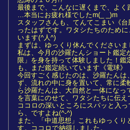
最後まで、こんなに遅くまで、よく
…本当にお疲れ様でしたm(_ _)m
スタッフさんも、てんてこまい《台
ったはずです。ワタシたちのために
います(^人^)
まずは、ゆっくり休んでくださいま
私は、今月の沙羅たんショート鑑定
限」を身を持って体験しました！鑑
も、まだ鑑定続いています《電球》
今回すごく感じたのは、沙羅たんは
ず、流れの中に身を置いて、常に柔
ら沙羅たんは、大自然と一体になっ
を言葉にのせて、ワタシたちに伝え
ココロの深いところにスパッと入っ
ら、ですよね(^-^)
また、「中道思想」これもゆっくり
す。ココロで納得しました。