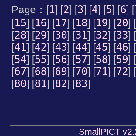
1
2
3
4
5
6
Page：[
] [
] [
] [
] [
] [
] [
15
16
17
18
19
20
[
] [
] [
] [
] [
] [
] 
28
29
30
31
32
33
[
] [
] [
] [
] [
] [
] 
41
42
43
44
45
46
[
] [
] [
] [
] [
] [
] 
54
55
56
57
58
59
[
] [
] [
] [
] [
] [
] 
67
68
69
70
71
72
[
] [
] [
] [
] [
] [
] 
80
81
82
83
[
] [
] [
] [
]
SmallPICT v2.