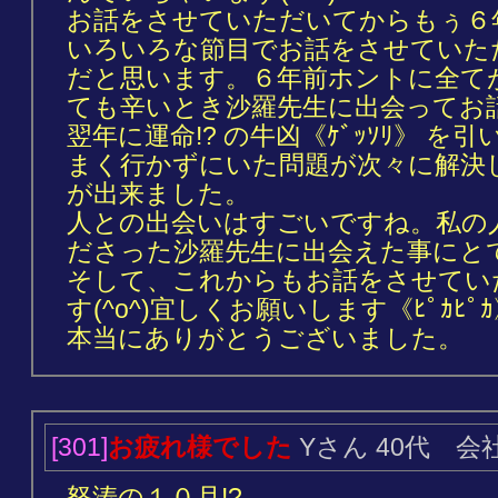
お話をさせていただいてからもぅ６年
いろいろな節目でお話をさせていた
だと思います。６年前ホントに全て
ても辛いとき沙羅先生に出会ってお
翌年に運命!? の牛凶《ｹﾞｯｿﾘ》 
まく行かずにいた問題が次々に解決
が出来ました。
人との出会いはすごいですね。私の
ださった沙羅先生に出会えた事にと
そして、これからもお話をさせてい
す(^o^)宜しくお願いします《ﾋﾟｶﾋﾟｶ
本当にありがとうございました。
[301]
お疲れ様でした
Yさん 40代 会
怒涛の１０月!?