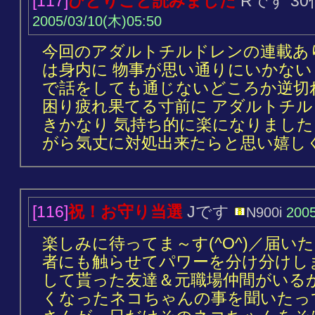
[117]
ひとりごと読みました
Rです 30
2005/03/10(木)05:50
今回のアダルトチルドレンの連載あり
は身内に 物事が思い通りにいかな
で話をしても通じないどころか逆切
困り疲れ果てる寸前に アダルトチ
きかなり 気持ち的に楽になりまし
がら気丈に対処出来たらと思い嬉し
[116]
祝！お守り当選
Jです
N900i
2005
楽しみに待ってま～す(^O^)／届い
者にも触らせてパワーを分け分けし
して貰った友達＆元職場仲間がいる
くなったネコちゃんの事を聞いたっ