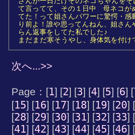
さんが一日だけそのネコちゃんをそ
て言ってて、その１日中 母ネコが
てた！って姐さんパワーに驚愕・感動し
り前よ！誰や思ってんねん、姐さんや
らん返事をしてた私でした♪
まだまだ寒そうやし、身体気を付け
次へ...>>
1
2
3
4
5
6
Page：[
] [
] [
] [
] [
] [
] [
15
16
17
18
19
20
[
] [
] [
] [
] [
] [
] 
28
29
30
31
32
33
[
] [
] [
] [
] [
] [
] 
41
42
43
44
45
46
[
] [
] [
] [
] [
] [
] 