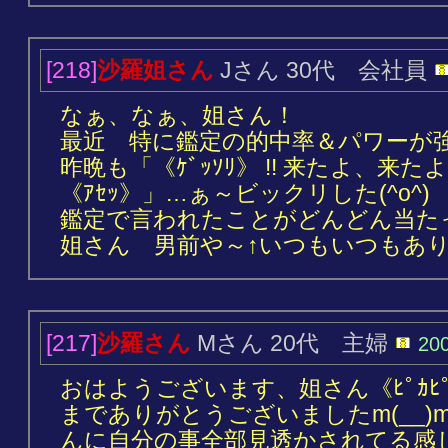
[218]
沙羅姐さん
Jさん 30代 会社員
なぁ、なぁ、姐さん！
最近 特に鑑定の的中率＆パワーが強く
昨晩も「《ｹﾞｯｿﾘ》 !! 来たよ、来
《ｱｾｯ》」…ぁ～ビックリした(^o^)
鑑定で言われたことがどんどん当たっ
姐さん 男前や～↑いつもいつもありが
[217]
沙羅さん
Mさん 20代 主婦
20
おはようございます、姐さん《ﾋﾟｶﾋﾟ
までありがとうございましたm(__
んに自分の事全部見透かされてる感