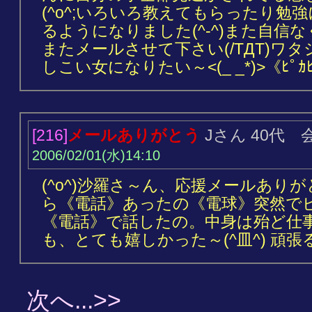
(^o^;いろいろ教えてもらったり勉
るようになりました(^-^)また自信
またメールさせて下さい(/TДT)ワ
しこい女になりたい～<(_ _*)>《ﾋﾟｶﾋ
[216]
メールありがとう
Jさん 40代 
2006/02/01(水)14:10
(^o^)沙羅さ～ん、応援メールあり
ら《電話》あったの《電球》突然で
《電話》で話したの。中身は殆ど仕
も、とても嬉しかった～(^皿^) 頑張
次へ...>>