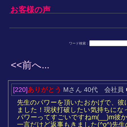
お客様の声
ワード検索：
<<前へ...
[220]
ありがとう
Mさん 40代 会社員
先生のパワーを頂いたおかげで、彼に
ました！現状打破したい気持ちになって
パワーってすごいですねm(__)m
一言だけど返事もきました(^o^)先