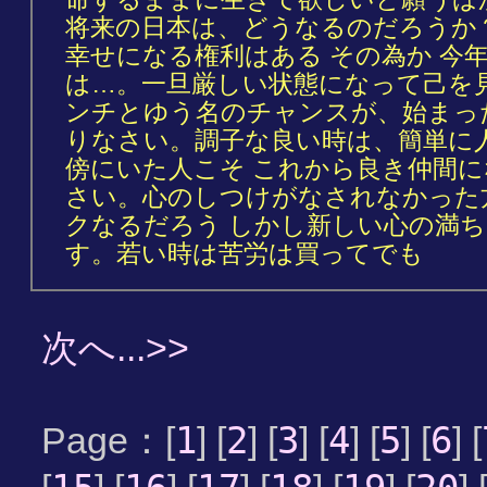
将来の日本は、どうなるのだろうか
幸せになる権利はある その為か 今
は…。一旦厳しい状態になって己を
ンチとゆう名のチャンスが、始まっ
りなさい。調子な良い時は、簡単に
傍にいた人こそ これから良き仲間
さい。心のしつけがなされなかった
クなるだろう しかし新しい心の満
す。若い時は苦労は買ってでも
次へ...>>
1
2
3
4
5
6
Page：[
] [
] [
] [
] [
] [
] [