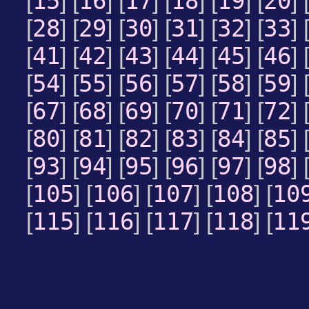
15
16
17
18
19
20
[
] [
] [
] [
] [
] [
] 
28
29
30
31
32
33
[
] [
] [
] [
] [
] [
] 
41
42
43
44
45
46
[
] [
] [
] [
] [
] [
] 
54
55
56
57
58
59
[
] [
] [
] [
] [
] [
] 
67
68
69
70
71
72
[
] [
] [
] [
] [
] [
] 
80
81
82
83
84
85
[
] [
] [
] [
] [
] [
] 
93
94
95
96
97
98
[
] [
] [
] [
] [
] [
] 
105
106
107
108
10
[
] [
] [
] [
] [
115
116
117
118
11
[
] [
] [
] [
] [