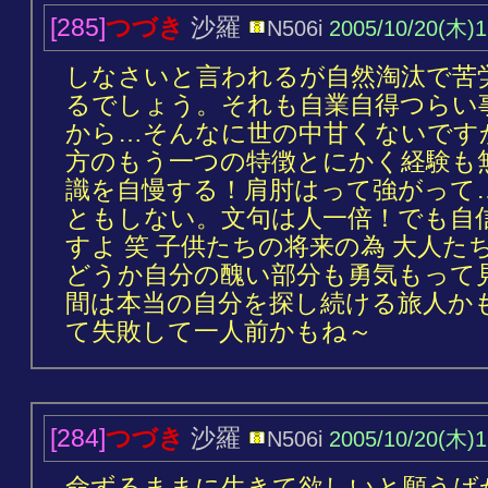
[285]
つづき
沙羅
N506i
2005/10/20(木)1
しなさいと言われるが自然淘汰で苦
るでしょう。それも自業自得つらい
から…そんなに世の中甘くないです
方のもう一つの特徴とにかく経験も
識を自慢する！肩肘はって強がって
ともしない。文句は人一倍！でも自
すよ 笑 子供たちの将来の為 大人
どうか自分の醜い部分も勇気もって
間は本当の自分を探し続ける旅人か
て失敗して一人前かもね～
[284]
つづき
沙羅
N506i
2005/10/20(木)1
命ずるままに生きて欲しいと願うば