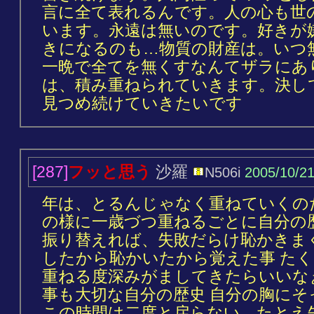
言に全て表れるんです。人の心も世
います。永遠は無いのです。好きが
きになるのも…物質の財産は。いつ
一晩で全てを無くすなんてザラにあ
は、積み重ねられていきます。決し
見つめ続けていきたいです
[287]
フッと思う
沙羅
N506i
2005/10/2
年は、とるんじゃなく重ねていくの
の様に一歳づつ重ねるごとに自分の
振り替えれば、失敗だらけ恥かきまく
したから恥かいたから覚えた事 た
重ねる度深みがましてきたらいいな
事も大切な自分の歴史 自分の胸に
この時間は二度と戻らない。たとえ