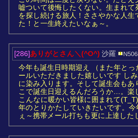
嘘ついて後悔したくない。生まれて
を探し続ける旅人！ささやかな人生
た！と一生終えたいなぁ～。
[286]
ありがとさん＼(^O^)
沙羅
N506
今年も誕生日時期迎え （また年とっ
ールいただきました嬉しいです し
に染み入ります。そして誕生会もあり＼
こで誕生日迎えるんだろうか…。楽
こんなに暖かい皆様に囲まれて(T_
年のとりかたしていきたいです。今
ぇ～携帯メール打ちも更に上達した