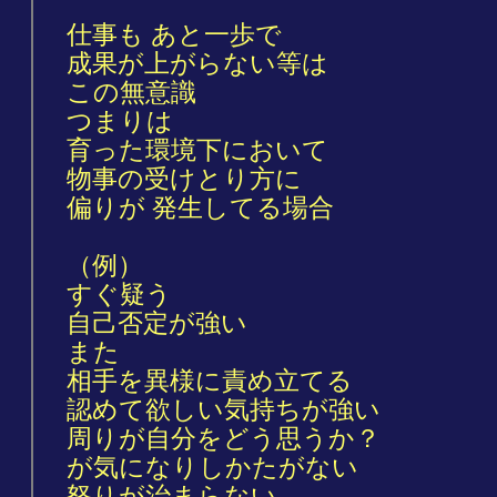
仕事も あと一歩で
成果が上がらない等は
この無意識
つまりは
育った環境下において
物事の受けとり方に
偏りが 発生してる場合
（例）
すぐ疑う
自己否定が強い
また
相手を異様に責め立てる
認めて欲しい気持ちが強い
周りが自分をどう思うか？
が気になりしかたがない
怒りが治まらない