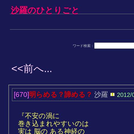
沙羅のひとりごと
ワード検索：
<<前へ...
[670]
明らめる？諦める？
沙羅
2012/
『不安の渦に
巻き込まれやすいのは
実は 脳の ある神経の