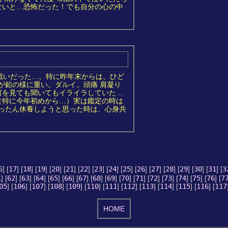
ないと…恐怖だった！でも自分の心の中
の戦いだった…。特に昨年末からは、ひど
が鉛の様に重い。ダルイ。頭痛 肩凝り
う何を見ても聞いてもイライラしていた…
（特に今年初めから…）実は鑑定の時は
いったん休養しようと思った時は、心身共
6
] [
17
] [
18
] [
19
] [
20
] [
21
] [
22
] [
23
] [
24
] [
25
] [
26
] [
27
] [
28
] [
29
] [
30
] [
31
] [
3
1
] [
62
] [
63
] [
64
] [
65
] [
66
] [
67
] [
68
] [
69
] [
70
] [
71
] [
72
] [
73
] [
74
] [
75
] [
76
] [
7
05
] [
106
] [
107
] [
108
] [
109
] [
110
] [
111
] [
112
] [
113
] [
114
] [
115
] [
116
] [
117
HOME