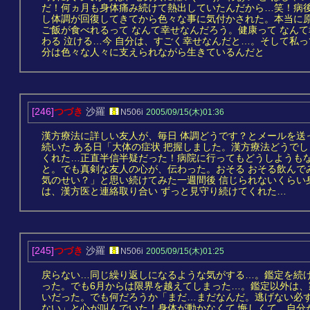
だ！何ヵ月も身体痛み続けて熱出していたんだから…笑！病後
し体調が回復してきてから色々な事に気付かされた。本当に
ご飯が食べれるって なんて幸せなんだろう。健康って なんて
わる 泣ける…今 自分は、すごく幸せなんだと…。そして私
分は色々な人々に支えられながら生きているんだと
[246]
つづき
沙羅
N506i
2005/09/15(木)01:36
漢方療法に詳しい友人が、毎日 体調どうです？とメールを送
続いた ある日「大体の症状 把握しました。漢方療法どうで
くれた…正直半信半疑だった！病院に行ってもどうしようも
と。でも真剣な友人の心が、伝わった。おそる おそる飲んで
気のせい？」と思い続けてみた一週間後 信じられないくらい
は、漢方医と連絡取り合い ずっと見守り続けてくれた…
[245]
つづき
沙羅
N506i
2005/09/15(木)01:25
戻らない…同じ繰り返しになるような気がする…。鑑定を続
った。でも6月からは限界を越えてしまった…。鑑定以外は、
いだった。でも何だろうか「まだ…まだなんだ。逃げない必ず
ない」と心が叫んでいた！身体が動かなくて 悔しくて…自分