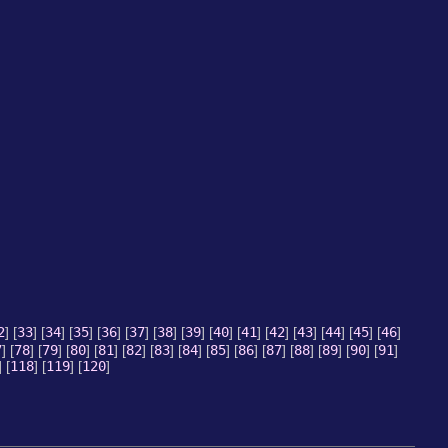
2
] [
33
] [
34
] [
35
] [
36
] [
37
] [
38
] [
39
] [
40
] [
41
] [
42
] [
43
] [
44
] [
45
] [
46
]
7
] [
78
] [
79
] [
80
] [
81
] [
82
] [
83
] [
84
] [
85
] [
86
] [
87
] [
88
] [
89
] [
90
] [
91
]
] [
118
] [
119
] [
120
]