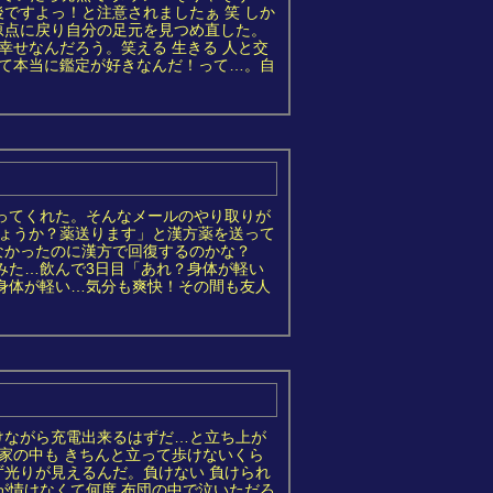
ですよっ！と注意されましたぁ 笑 しか
原点に戻り自分の足元を見つめ直した。
幸せなんだろう。笑える 生きる 人と交
って本当に鑑定が好きなんだ！って…。自
ってくれた。そんなメールのやり取りが
しょうか？薬送ります」と漢方薬を送って
なかったのに漢方で回復するのかな？
みた…飲んで3日目「あれ？身体が軽い
身体が軽い…気分も爽快！その間も友人
けながら充電出来るはずだ…と立ち上が
家の中も きちんと立って歩けないくら
光りが見えるんだ。負けない 負けられ
が情けなくて何度 布団の中で泣いただろ