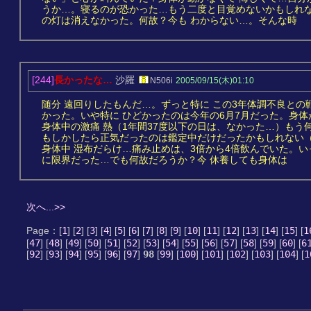
うか…。寝るのが恐かった…もう二度と目覚めないかもしれ
の灯は消えなかった。何故？今も わからない…。そんな時
[244]
長かったな…
沙羅
N506i
2005/09/15(木)01:10
随分 遠回りしたもんだ…。ずっと特に この3年体調不良と
かった。いや特に ひどかったのは今年の6月7月だった。身体
身体中の激痛 熱（1年間37度以下の日は、なかった…）も
もしかしたら正気だったのは鑑定中だけだったかもしれない
身体中 湿布だらけ…痛み止めは、3倍から4倍飲んでいた。
に限界だった…でも何故だろうか？今 休養しても身体は
次へ...>>
Page：[
1
] [
2
] [
3
] [
4
] [
5
] [
6
] [
7
] [
8
] [
9
] [
10
] [
11
] [
12
] [
13
] [
14
] [
15
] [
1
[
47
] [
48
] [
49
] [
50
] [
51
] [
52
] [
53
] [
54
] [
55
] [
56
] [
57
] [
58
] [
59
] [
60
] [
6
[
92
] [
93
] [
94
] [
95
] [
96
] [
97
]
98
[
99
] [
100
] [
101
] [
102
] [
103
] [
104
] [
1