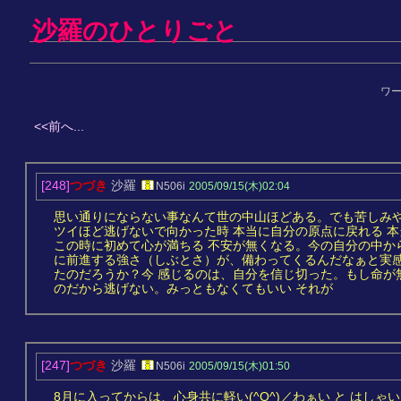
沙羅のひとりごと
ワ
<<前へ...
[248]
つづき
沙羅
N506i
2005/09/15(木)02:04
思い通りにならない事なんて世の中山ほどある。でも苦しみや
ツイほど逃げないで向かった時 本当に自分の原点に戻れる 本
この時に初めて心が満ちる 不安が無くなる。今の自分の中か
に前進する強さ（しぶとさ）が、備わってくるんだなぁと実感
たのだろうか？今 感じるのは、自分を信じ切った。もし命が
のだから逃げない。みっともなくてもいい それが
[247]
つづき
沙羅
N506i
2005/09/15(木)01:50
8月に入ってからは、心身共に軽い(^O^)／わぁい と はし