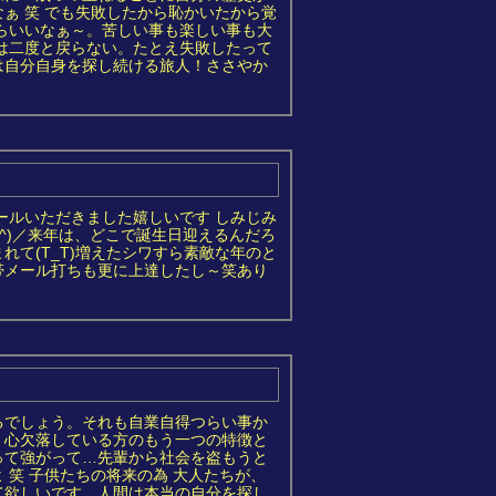
ぁ 笑 でも失敗したから恥かいたから覚
らいいなぁ～。苦しい事も楽しい事も大
は二度と戻らない。たとえ失敗したって
は自分自身を探し続ける旅人！ささやか
ールいただきました嬉しいです しみじみ
^)／来年は、どこで誕生日迎えるんだろ
て(T_T)増えたシワすら素敵な年のと
帯メール打ちも更に上達したし～笑あり
るでしょう。それも自業自得つらい事か
！心欠落している方のもう一つの特徴と
って強がって…先輩から社会を盗もうと
笑 子供たちの将来の為 大人たちが、
て欲しいです。人間は本当の自分を探し