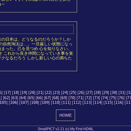
ね～
来の日本は、どうなるのだろうか？しか
らの自然淘汰は…。一旦厳しい状態になっ
まった。己を見つめ 心を知りなさい。
そ これから良き仲間になっていき事を覚
クなるだろう しかし新しい心の満ちた
6
] [
17
] [
18
] [
19
] [
20
] [
21
] [
22
] [
23
] [
24
] [
25
] [
26
] [
27
] [
28
] [
29
] [
30
] [
31
] [
3
1
] [
62
] [
63
] [
64
] [
65
] [
66
] [
67
] [
68
] [
69
] [
70
] [
71
] [
72
] [
73
] [
74
] [
75
] [
76
] [
7
105
] [
106
] [
107
] [
108
] [
109
] [
110
] [
111
] [
112
] [
113
] [
114
] [
115
] [
116
] [
11
HOME
SmallPICT v2.21 (c) My First HDML