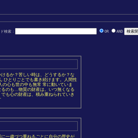
ード検索：
OR
AND
いけるか？苦しい時は、どうするか？な
ん ひとりごとでも書き続けます。人間性
人の心も世の中も無常 常に動いていま
なるのも…物質の財産は。いつ無くなる
。でも心の財産は、積み重ねられていき
す
様に一歳づつ重ねるごとに自分の歴史が