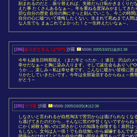
刻まれるのだと…振り替えれば、失敗だらけ恥かきまくりだな
えた事 たくさんあるなぁ～。年を重ねる度深みがましてきた
切な自分の歴史 自分の胸にそっと刻んでいこう。今この時間
自分の心に嘘ついて後悔したくない。生まれて死ぬまで人間
な人生でも まぁこれでよかった！と一生終えたいなぁ～。
[286]
ありがとさん＼(^O^)
沙羅
N506i
2005/10/21(金)01:38
今年も誕生日時期迎え （また年とったか…）連日、沢山のメ
幸せだなぁ～と胸に染み入ります。そして誕生会もあり＼(^O
うか…。楽しみ～私は幸せ者です。こんなに暖かい皆様に囲まれ
りかたしていきたいです。今年は全部返信するからねぇ～携
がとう～
[285]
つづき
沙羅
N506i
2005/10/20(木)12:36
しなさいと言われるが自然淘汰で苦労からは逃げられなくな
ら逃げてきたのだから…そんなに世の中甘くないですからね
にかく経験も無いのに聞きかじりの知識を自慢する！肩肘は
もしない。文句は人一倍！でも自信無いから威嚇するんですよ 
踏張らなければ！どうか自分の醜い部分も勇気もって見つめ