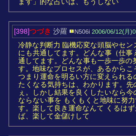
ます」的な占いは、もうしない
[398]
つづき
沙羅
N506i
2006/06/12(月)0
冷静な判断力 臨機応変な頭脳やセン
にも共通してます。どんな事（仕事 
通してます。どんな事も一歩一歩の
す。地味なプロセスが、あるからこ
つまり運命を明るい方に変えられる
たくなる気持ちは、わかります。先
ぇ。しかし結果を良くしたいなら今
ならない事を もくもくと地味に努
す。楽して良き運命なんて くるは
ば、楽して金儲けして