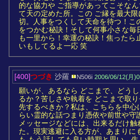
的な協力や ご指導があってこそな
て天の定めた所。この ご縁を最大限
切。人事をつくして天命を待つ！こ
をつかむ秘訣！そして何事小さな毎
も一里から！幸運の秘訣！焦ったら
いもしてるよ一応 笑
[400]
つづき
沙羅
N506i
2006/06/12(月)0
願いが、あるなら どこまで、どう
るか？苦しさや執着を どこまで取
先するべきか？私は、こちらを中心
らい霊的な話つまり憑依や前世や守
メッセージなどには、出来るだけ触
た。現実逃避に入る方が、あまりに
も もう話しても良い時期と思い、生