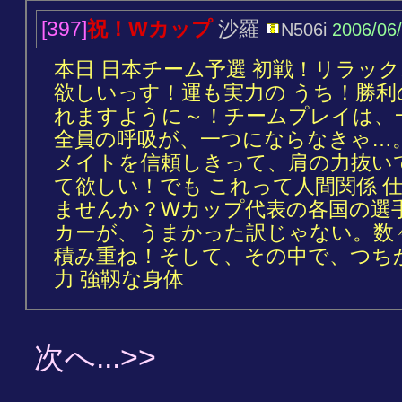
[397]
祝！Wカップ
沙羅
N506i
2006/06
本日 日本チーム予選 初戦！リラッ
欲しいっす！運も実力の うち！勝
れますように～！チームプレイは、
全員の呼吸が、一つにならなきゃ…
メイトを信頼しきって、肩の力抜い
て欲しい！でも これって人間関係 仕
ませんか？Wカップ代表の各国の選
カーが、うまかった訳じゃない。数
積み重ね！そして、その中で、つち
力 強靱な身体
次へ...>>