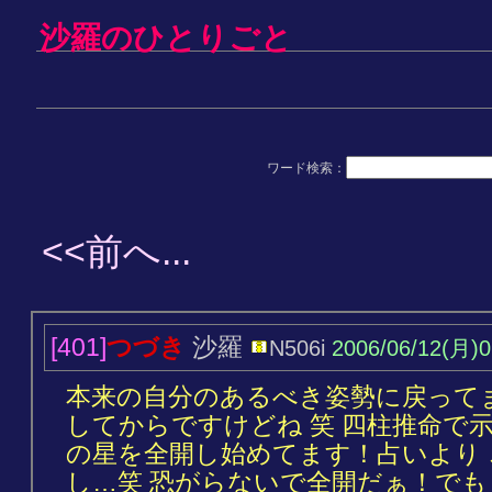
沙羅のひとりごと
ワード検索：
<<前へ...
[401]
つづき
沙羅
N506i
2006/06/12(月)0
本来の自分のあるべき姿勢に戻ってま
してからですけどね 笑 四柱推命で
の星を全開し始めてます！占いより
し…笑 恐がらないで全開だぁ！でも