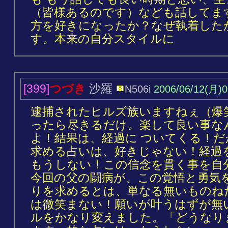
（皆様あるのです）なども話してま
方を好きになったか？なぜ執着した
す。本来の自分スタイルに
[399]
つづき
沙羅
N506i
2006/06/12(月)0
逮捕されたヒルズ族いますねぇ（爆
ったら尽きるだけ。楽して良い事な
よ！結果は、経過に ついてくる！
求める占いは、好きじゃない！経過
もうしない！この信念を貫く事を自
今回の父の闘病が、この覚悟と勇気
りを求めるとは、単なる無いものね
は微笑まない！願いが叶うはずが無
ルをかなり変えました。「どうなり