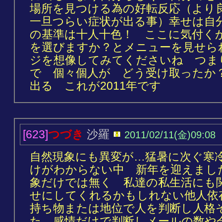
場所を見つける為の好転反応（よ
一旦つらい症状が出る事）幸せは自
の基準は十人十色！ ここに気付く
を選びますか？とメニューを見せら
ジを想像してみてくださいね つま
で 個々個人が どう受け取ったか
出る これが2011年です
[623]
つづき
沙羅
2011/02/11(金)09:08
自然現象にも異変が…猛暑に次ぐ寒
けがわからない中 新年を迎えまし
象だけでは無く 私達の私生活にも
せにしてくれるかもしれない他人依
持ち物または地位で人を判断し人格
た 感情だけで判断しメールの数や