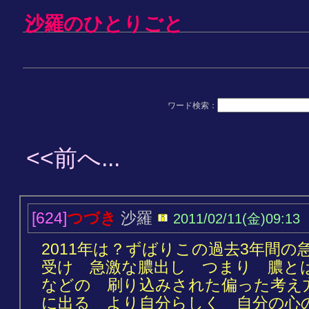
沙羅のひとりごと
ワード検索：
<<前へ...
[624]
つづき
沙羅
2011/02/11(金)09:13
2011年は？ずばりこの過去3年間
受け 急激な膿出し つまり 膿と
などの 刷り込みされた偏った考え
に出る より自分らしく 自分の心