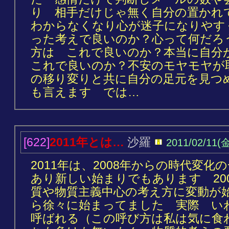
り 相手だけじゃ無く自分の置か
わからなくなり心が迷子になりやす
った考えで良いのか？心って何だろ
方は これで良いのか？本当に自
これで良いのか？不安のモヤモヤが
の移り変りと共に自分の足元を見つ
も言えます では…
[622]
2011年とは…
沙羅
2011/02/11(金
2011年は、2008年からの時代変
あり新しい始まりでもあります 20
質や物質主義中心の考え方に変動が始
ら徐々に始まってました 実際 い
呼ばれる（この呼び方は私は気に食