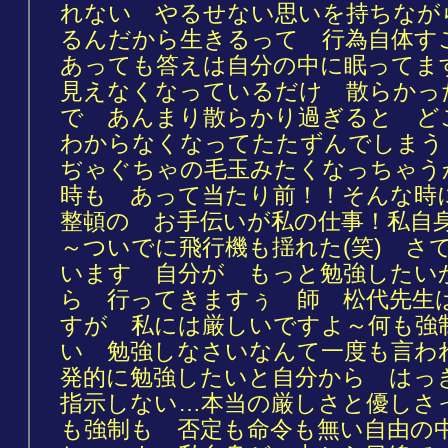
れない やるせない思いを持ちなが
るんだから生きるって 行為自体す
あっても答えは自分の中に眠って
見えなくなっているだけ 散らかっ
で あんまり散らかり過ぎると ど
わからなくなってたたずんでしまう
ぢゃぐちゃの毛玉みたくなっちゃう
時も あって当たり前！！そんな時
整頓の お手伝いが私の仕事！私自
～ついでに飛行機も揺れた(笑) さ
います 自分が もっと勉強したい
ら 行ってきますぅ 師 松代先生
すが 私には厳しいですよ～何も強
い 勉強しなさいなんて一度も言わ
発的に勉強したいと自分から はっ
指示しない…本当の厳しさと優しさ
も強制も 否定も命令も無い自由の