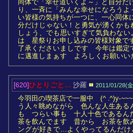
同体で「幸せ道いくよ～」と自分だ
り、一斉に「みんな幸せになろうよ
い皆様の気持ちが一つに、一心同体
分だけじゃない！と勇気が湧くかも
しょう、でも思いすぎて気負わない
は 星祭りお申し込みの皆様対象で
了承くださいましです 今年は鑑定
に邁進しまぁす よろしくお願いいたし
[620]
ひとりごと…
沙羅
2011/01/28(金
今羽田の喫茶店で一服中 (^ .^)y-
う人々眺めながら 色んな人生ある
も つらい事も 十人十色であるん
茶を飲んでます 昔から お茶を飲
ングが好きで…よくやってるんだけ