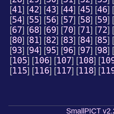
41
42
43
44
45
46
[
] [
] [
] [
] [
] [
] 
54
55
56
57
58
59
[
] [
] [
] [
] [
] [
] 
67
68
69
70
71
72
[
] [
] [
] [
] [
] [
] 
80
81
82
83
84
85
[
] [
] [
] [
] [
] [
] 
93
94
95
96
97
98
[
] [
] [
] [
] [
] [
] 
105
106
107
108
10
[
] [
] [
] [
] [
115
116
117
118
11
[
] [
] [
] [
] [
SmallPICT v2.