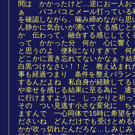
間は かかったけど…逆にお一人お
ぁ パコパコとメール打っている
を確認しながら、噛み締めながら思
ん静かに気合いが湧いてくる感じと
か 伝わって、融合する感じしてく
って かかった分 何か 心に響く
と思うのよ 便利になりすぎて 
どこかに置き忘れてないかなぁ？結
白黒つけなさい！！と 教え込まれ
事も経過つまり 条件を整えバラン
するんだよね 私自身が経験してる
や幸せを感じる結果に至る為に 通
に行けますように しっかりと祈
その つい見逃す小さな変化に ち
ますんで 一心同体で15時に希望を
ださいね どんだけでも受けとめる
かが吹っ切れたんだろな…しみじみ 