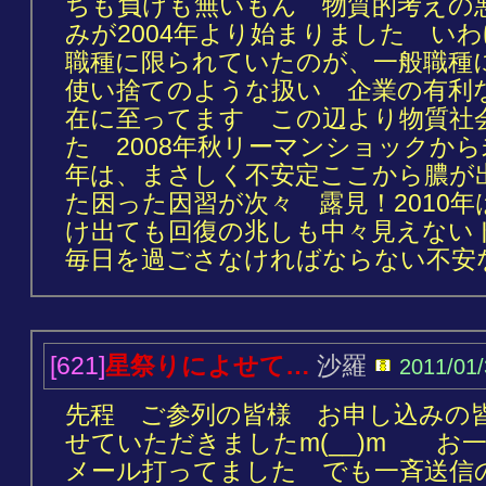
ちも負けも無いもん 物質的考えの
みが2004年より始まりました い
職種に限られていたのが、一般職種
使い捨てのような扱い 企業の有利
在に至ってます この辺より物質社
た 2008年秋リーマンショックから
年は、まさしく不安定ここから膿が
た困った因習が次々 露見！2010
け出ても回復の兆しも中々見えない
毎日を過ごさなければならない不安
[621]
星祭りによせて…
沙羅
2011/01
先程 ご参列の皆様 お申し込みの
せていただきましたm(__)m お
メール打ってました でも一斉送信