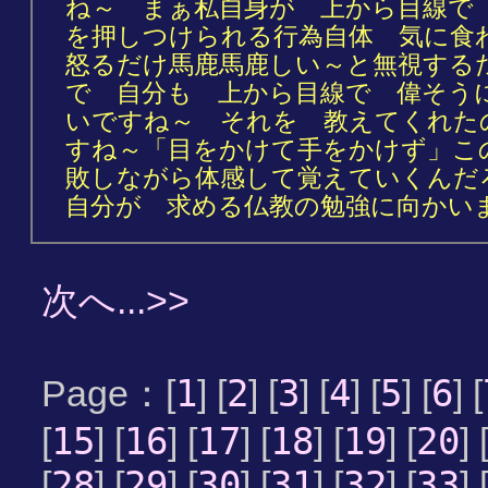
ね～ まぁ私自身が 上から目線で
を押しつけられる行為自体 気に食
怒るだけ馬鹿馬鹿しい～と無視する
で 自分も 上から目線で 偉そう
いですね～ それを 教えてくれた
すね～「目をかけて手をかけず」こ
敗しながら体感して覚えていくん
自分が 求める仏教の勉強に向か
次へ...>>
1
2
3
4
5
6
Page：[
] [
] [
] [
] [
] [
] [
15
16
17
18
19
20
[
] [
] [
] [
] [
] [
] 
28
29
30
31
32
33
[
] [
] [
] [
] [
] [
] 