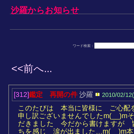
沙羅からお知らせ
ワード検索：
<<前へ...
[312]
鑑定 再開の件
沙羅
2010/02/12
このたびは 本当に皆様に ご心配
申し訳ございませんでしたm(__)
だきました 今だから書けますが 
ちを感じ 涙が出ました…m(__)m