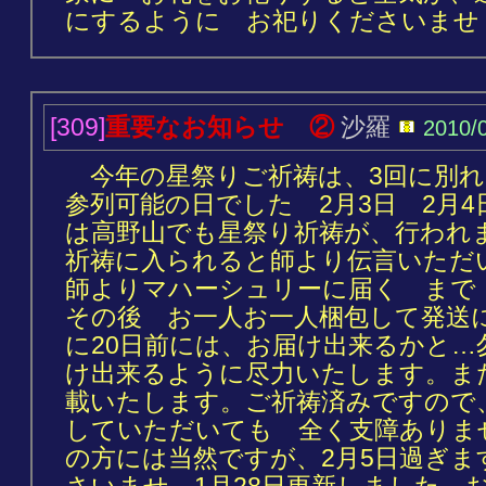
にするように お祀りくださいませ
[309]
重要なお知らせ ②
沙羅
2010/
今年の星祭りご祈祷は、3回に別れま
参列可能の日でした 2月3日 2月4
は高野山でも星祭り祈祷が、行われ
祈祷に入られると師より伝言いただ
師よりマハーシュリーに届く まで
その後 お一人お一人梱包して発送
に20日前には、お届け出来るかと…
け出来るように尽力いたします。ま
載いたします。ご祈祷済みですので、
していただいても 全く支障ありま
の方には当然ですが、2月5日過ぎま