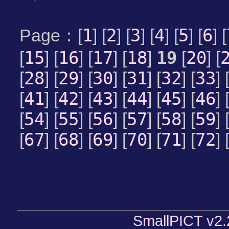
1
2
3
4
5
6
Page：[
] [
] [
] [
] [
] [
] [
15
16
17
18
19
20
[
] [
] [
] [
]
[
] [
28
29
30
31
32
33
[
] [
] [
] [
] [
] [
] 
41
42
43
44
45
46
[
] [
] [
] [
] [
] [
] 
54
55
56
57
58
59
[
] [
] [
] [
] [
] [
] 
67
68
69
70
71
72
[
] [
] [
] [
] [
] [
] 
SmallPICT v2.