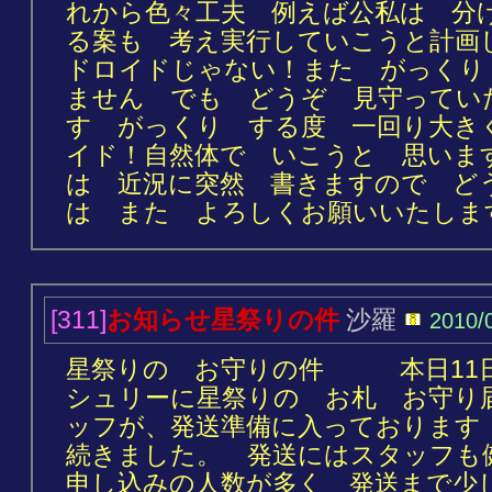
れから色々工夫 例えば公私は 分
る案も 考え実行していこうと計画
ドロイドじゃない！また がっくり
ません でも どうぞ 見守ってい
す がっくり する度 一回り大き
イド！自然体で いこうと 思いま
は 近況に突然 書きますので ど
は また よろしくお願いいたしますm
[311]
お知らせ星祭りの件
沙羅
2010/
星祭りの お守りの件 本日11
シュリーに星祭りの お札 お守り
ッフが、発送準備に入っております 
続きました。 発送にはスタッフも
申し込みの人数が多く 発送まで少