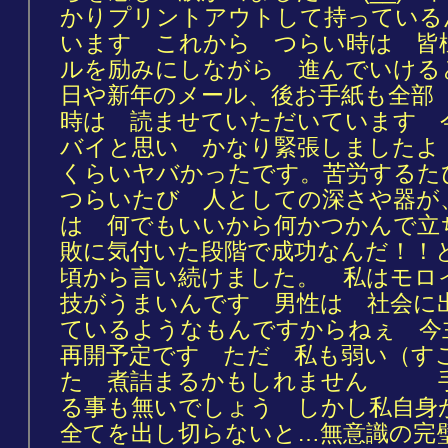
かりプリントアウトして持っている
います これから つらい時は 皆
ルを励みにしながら 進んでいける
日や新年のメール、後お手紙も全部
時は 読ませていただいています 
バイと思い かなり緊張しましたよ
くらいヤバかったです。苦労する
つらいたび 人としての深さや器が
は 何でもいいから何かつかんで立
敗に気付いた段階で成功なんだ！！
頃から言い続けました。 私はモロ
技がうまいんです 男性は 社会に
ているようなもんですからねぇ 今
再開予定です ただ 私も弱い（す
た 煮詰まるかもしれません 手
る事も無いでしょう しかし私自身
全てを出し切らないと…無意識の完