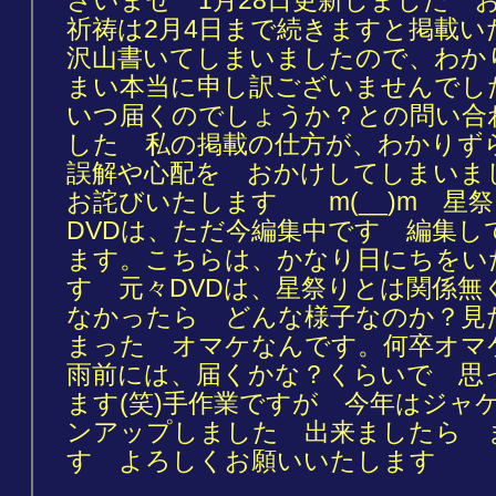
さいませ 1月28日更新しました 
祈祷は2月4日まで続きますと掲載
沢山書いてしまいましたので、わか
まい本当に申し訳ございませんでし
いつ届くのでしょうか？との問い合
した 私の掲載の仕方が、わかりず
誤解や心配を おかけしてしまい
お詫びいたします m(__)m 星
DVDは、ただ今編集中です 編集し
ます。こちらは、かなり日にちをい
す 元々DVDは、星祭りとは関係無
なかったら どんな様子なのか？見
まった オマケなんです。何卒オマ
雨前には、届くかな？くらいで 思
ます(笑)手作業ですが 今年はジャ
ンアップしました 出来ましたら 
す よろしくお願いいたします