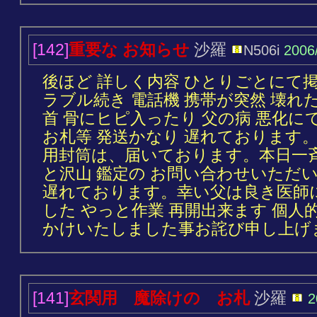
[142]
重要な お知らせ
沙羅
N506i
2006
後ほど 詳しく内容 ひとりごとにて
ラブル続き 電話機 携帯が突然 壊れ
首 骨にヒピ入ったり 父の病 悪化に
お札等 発送かなり 遅れております
用封筒は、届いております。本日一
と沢山 鑑定の お問い合わせいただ
遅れております。幸い父は良き医師
した やっと作業 再開出来ます 個人
かけいたしました事お詫び申し上げます
[141]
玄関用 魔除けの お札
沙羅
2