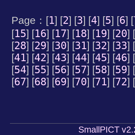
1
2
3
4
5
6
Page：[
] [
] [
] [
] [
] [
] [
15
16
17
18
19
20
[
] [
] [
] [
] [
] [
] 
28
29
30
31
32
33
[
] [
] [
] [
] [
] [
] 
41
42
43
44
45
46
[
] [
] [
] [
] [
] [
] 
54
55
56
57
58
59
[
] [
] [
] [
] [
] [
] 
67
68
69
70
71
72
[
] [
] [
] [
] [
] [
] 
SmallPICT v2.