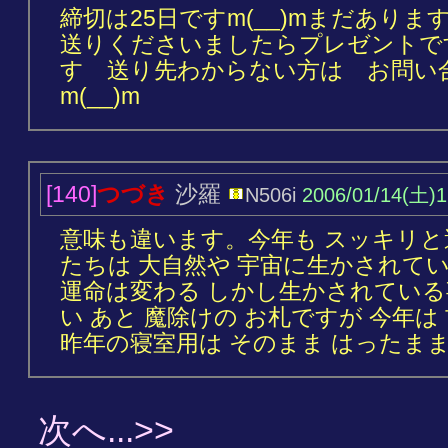
締切は25日ですm(__)mまだあり
送りくださいましたらプレゼントです(
す 送り先わからない方は お問い
m(__)m
[140]
つづき
沙羅
N506i
2006/01/14(土)1
意味も違います。今年も スッキリ
たちは 大自然や 宇宙に生かされて
運命は変わる しかし生かされてい
い あと 魔除けの お札ですが 今年
昨年の寝室用は そのまま はったま
次へ...>>