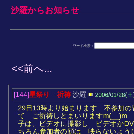
沙羅からお知らせ
ワード検索：
<<前へ...
[144]
星祭り 祈祷
沙羅
2006/01/28(土
29日13時より始まります 不参加
て ご祈祷しとまいりますm(__)m
子は、ビデオに撮影し ビデオかD
ちろん参加者の顔は 映らないよう