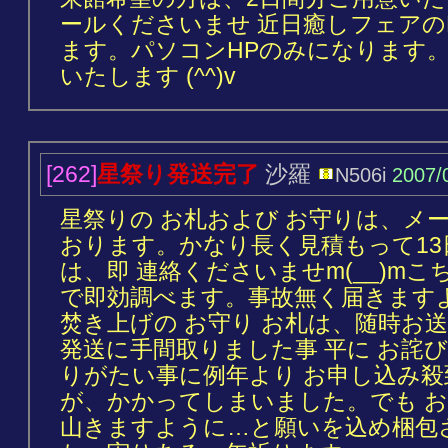
ールくださいませ 近日癒しフェアの
ます。パソコンHPのみになります
いたします (^^)v
[262]
星祭り発送完了
沙羅
N506i
2007/
星祭りの お札および お守りは、メ
おります。かなり長く見積もって1
は、即 連絡くださいませm(__)m
で即効調べます。事故無く届きますよ
焚き上げの お守り お札は、随時お送
発送に手間取りました事 平に お詫び
りがたい事に例年より お申し込み
が、かかってしまいました。でも お
山きますように…と願いを込め梱包