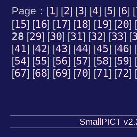
1
2
3
4
5
6
Page：[
] [
] [
] [
] [
] [
] [
15
16
17
18
19
20
[
] [
] [
] [
] [
] [
] 
28
29
30
31
32
33
[
] [
] [
] [
] [
] [
41
42
43
44
45
46
[
] [
] [
] [
] [
] [
] 
54
55
56
57
58
59
[
] [
] [
] [
] [
] [
] 
67
68
69
70
71
72
[
] [
] [
] [
] [
] [
] 
SmallPICT v2.