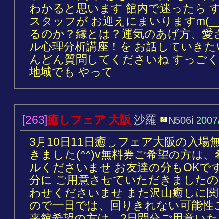
わかると思います 館内で迷ったら 
スタッフが お迎えにまいりますm(_
るのか？縁とは？運気のあげ方、愛
ル心理分析講座！を お話していき
んどん質問してくださいね すっご
地域でも やって
[263]
癒しフェア 大阪
沙羅
N506i
2007
3月10日11日癒しフェア大阪の入場
きました(^^)v無料券ご希望の方は
ルくださいませ お友達の分もOKで
分に ご用意させていただきましたの
わせくださいませ また沢山癒しに
ので一日では、回りきれない可能性
来館希望の方は、2日間分ご用意い