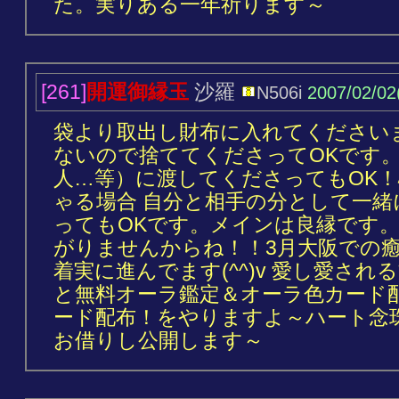
た。実りある一年祈ります～
[261]
開運御縁玉
沙羅
N506i
2007/02/02
袋より取出し財布に入れてくださいま
ないので捨ててくださってOKです。
人…等）に渡してくださってもOK！
ゃる場合 自分と相手の分として一
ってもOKです。メインは良縁です
がりませんからね！！3月大阪での
着実に進んでます(^^)v 愛し愛さ
と無料オーラ鑑定＆オーラ色カード
ード配布！をやりますよ～ハート念
お借りし公開します～