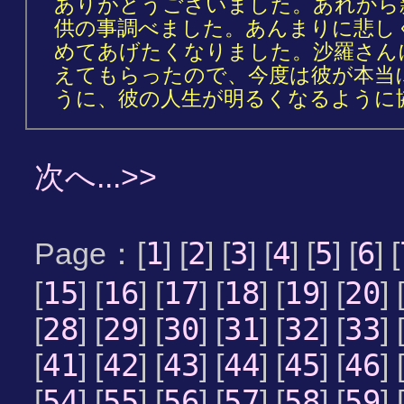
ありがとうございました。あれから
供の事調べました。あんまりに悲し
めてあげたくなりました。沙羅さん
えてもらったので、今度は彼が本当
うに、彼の人生が明るくなるように
次へ...>>
1
2
3
4
5
6
Page：[
] [
] [
] [
] [
] [
] [
15
16
17
18
19
20
[
] [
] [
] [
] [
] [
] 
28
29
30
31
32
33
[
] [
] [
] [
] [
] [
] 
41
42
43
44
45
46
[
] [
] [
] [
] [
] [
] 
54
55
56
57
58
59
[
] [
] [
] [
] [
] [
] 