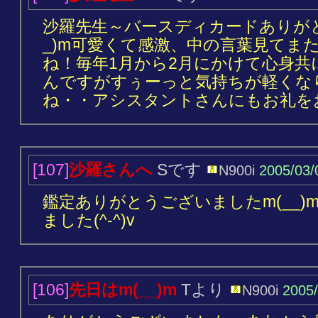
沙羅先生～バースディカードありがと
_)m可愛くて感激、中の言葉見てま
ね！毎年1月から2月にかけて心身
んですがすぅーっと気持ちが軽くな
ね・・アシスタントさんにもお礼を
[107]
沙羅さんへ
Sです
N900i
2005/03/
鑑定ありがとうございましたm(__
ました(^-^)v
[106]
先日はm(__)m
Tより
N900i
2005