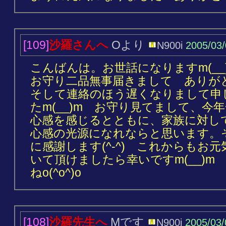
[109]
沙羅さんへ
Oより
N900i
2005/03
こんばんは。お世話になりますm(__
お守り二品無事届きまして ありがと
そして連絡のほう遅くなりまして申
たm(__)m お守り見てまして、今
心感を感じるとともに、家族に対し
心感の光源になれならと思います。
に感謝します(^-^) これからもお
いて頂けましたら幸いですm(__)m
ねo(^o^)o
[108]
沙羅先生へ
Mです
N900i
2005/03