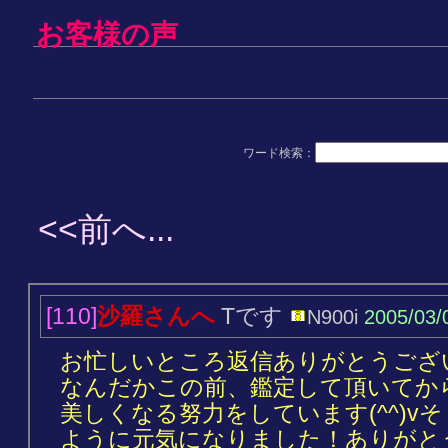
お客様の声
ワード検索：
<<前へ...
[110]
沙羅さんへ
Tです
N900i
2005/03/
お忙しいところ返信ありがとうござ
なんだかこの前、鑑定して頂いてか
美しくなる努力をしています(^^)v
ように元気になりました！ありがと