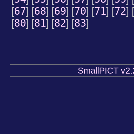
67
68
69
70
71
72
[
] [
] [
] [
] [
] [
] 
80
81
82
83
[
] [
] [
] [
]
SmallPICT v2.