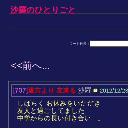
沙羅のひとりごと
ワード検索：
<<前へ...
[707]
遠方より 友来る
沙羅
2012/12/2
しばらく お休みをいただき
友人と過ごしてました
中学からの長い付き合い…。